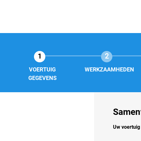
1
2
VOERTUIG
WERKZAAMHEDEN
GEGEVENS
Samenv
Uw voertui